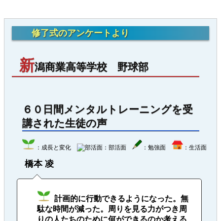
修了式のアンケートより
新
潟商業高等学校 野球部
６０日間メンタルトレーニングを受
講された生徒の声
：成長と変化
：部活面
：勉強面
：生活面
橋本 凌
計画的に行動できるようになった。無
駄な時間が減った。周りを見る力がつき周
りの人たちのために何ができるのか考える