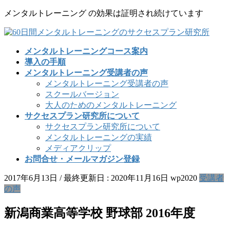
コ
ナ
メンタルトレーニング の効果は証明され続けています
ン
ビ
テ
ゲ
ン
ー
メンタルトレーニングコース案内
ツ
シ
導入の手順
に
ョ
メンタルトレーニング受講者の声
移
ン
メンタルトレーニング受講者の声
動
に
スクールバージョン
移
大人のためのメンタルトレーニング
動
サクセスプラン研究所について
サクセスプラン研究所について
メンタルトレーニングの実績
メディアクリップ
お問合せ・メールマガジン登録
2017年6月13日
/ 最終更新日 :
2020年11月16日
wp2020
受講者
の声
新潟商業高等学校 野球部 2016年度