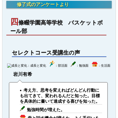
修了式のアンケートより
四
條畷学園高等学校 バスケットボ
ール部
セレクトコース受講生の声
：成長と変化
：部活面
：勉強面
：生活面
岩川有希
考え方、思考を変えればどんどん行動に
も出てきて、変われるんだと知った。目標
を具体的に書いて達成する喜びを知った。
勉強時間が増えた。