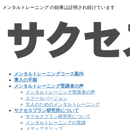
コ
ナ
メンタルトレーニング の効果は証明され続けています
ン
ビ
テ
ゲ
ン
ー
ツ
シ
に
ョ
移
ン
動
に
移
動
メンタルトレーニングコース案内
導入の手順
メンタルトレーニング受講者の声
メンタルトレーニング受講者の声
スクールバージョン
大人のためのメンタルトレーニング
サクセスプラン研究所について
サクセスプラン研究所について
メンタルトレーニングの実績
メディアクリップ