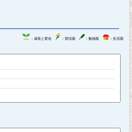
：成長と変化
：部活面
：勉強面
：生活面