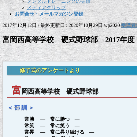
メンタルトレーニングの実績
メディアクリップ
お問合せ・メールマガジン登録
2017年12月12日
/ 最終更新日 :
2020年10月29日
wp2020
受講者
富岡西高等学校 硬式野球部 2017年度
修了式のアンケートより
富
岡西高等学校 硬式野球部
＜ 部 訓 ＞
常勝 ― 常に勝つ ―
常笑 ― 常に笑う ―
常昇 ― 常に昇り続ける ―