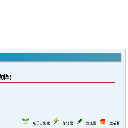
抜粋）
：成長と変化
：部活面
：勉強面
：生活面