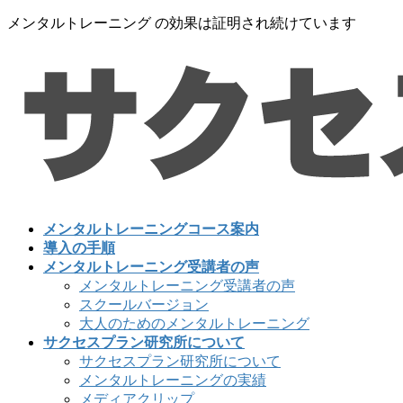
コ
ナ
メンタルトレーニング の効果は証明され続けています
ン
ビ
テ
ゲ
ン
ー
ツ
シ
に
ョ
移
ン
動
に
移
動
メンタルトレーニングコース案内
導入の手順
メンタルトレーニング受講者の声
メンタルトレーニング受講者の声
スクールバージョン
大人のためのメンタルトレーニング
サクセスプラン研究所について
サクセスプラン研究所について
メンタルトレーニングの実績
メディアクリップ