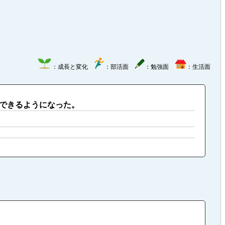
：成長と変化
：部活面
：勉強面
：生活面
できるようになった。