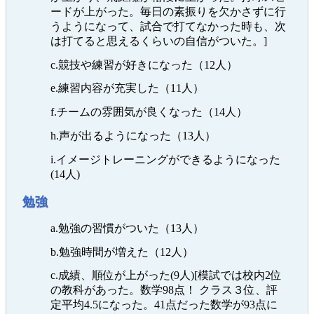
ードが上がった。毎日の素振りを欠かさずに行
うようになって、試合で打てなかった時も、次
は打てると思えるくらいの自信がついた。]
c.競技や練習が好きになった（12人）
e.練習内容が充実した（11人）
f.チームの雰囲気が良くなった（14人）
h.声が出るようになった（13人）
i.イメージトレーニングができるようになった
(14人)
勉強
a.勉強の習慣がついた（13人）
b.勉強時間が増えた（12人）
c.成績、順位が上がった(9人)[模試では校内2位
の教科があった。数学98点！ クラス３位、評
定平均4.5になった。41点だった数学が93点に