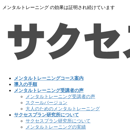
コ
ナ
メンタルトレーニング の効果は証明され続けています
ン
ビ
テ
ゲ
ン
ー
ツ
シ
に
ョ
移
ン
動
に
移
動
メンタルトレーニングコース案内
導入の手順
メンタルトレーニング受講者の声
メンタルトレーニング受講者の声
スクールバージョン
大人のためのメンタルトレーニング
サクセスプラン研究所について
サクセスプラン研究所について
メンタルトレーニングの実績