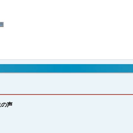
声
生の声