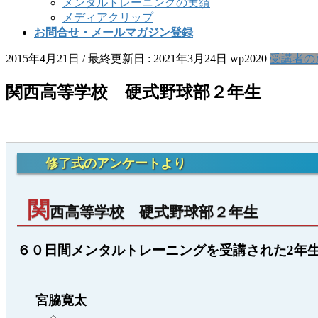
メンタルトレーニングの実績
メディアクリップ
お問合せ・メールマガジン登録
2015年4月21日
/ 最終更新日 :
2021年3月24日
wp2020
受講者の
関西高等学校 硬式野球部２年生
修了式のアンケートより
関
西高等学校 硬式野球部２年生
６０日間メンタルトレーニングを受講された2年
宮脇寛太