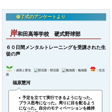
修了式のアンケートより
岸
和田高等学校 硬式野球部
６０日間メンタルトレーニングを受講された生
徒の声
：成長と変化
：部活面
：勉強面
：生活
面
福原慧河
予定を立てて実行できるようになった。
プラス思考になった。周りに目を配るよう
になった。自分のモティベーションを維持