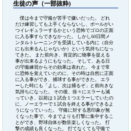
生徒の声（一部抜粋)
僕は今まで守備が苦手で嫌いだった。 どれ
だけ練習しても上手くならないし、ボールがい
つイレギュラーするかという恐怖でゴロの正面
に入る事すらできなかった。 しかし60日間メ
ンタルトレーニングを受講している内に（自分
にも出来るんじゃないか）という気持ちになっ
てきた。 また前向き、肯定的に物事を捉える
事が出来るようにもなった。 そして、ある日
の守備練習からその効果は表れた。 今まで常
に恐怖を覚えていたのに、その時は自然に正面
に入る事ができ、捕球する事ができた。 エラ
ーした時にも「よし、次は捕るぞ」と前向きな
気持ちになった。 その後、徐々にエラーも減
っていき、以前は１試合１つエラーしていたの
に、ノーエラーで１試合を終える事ができるよ
うになっていった。 守備に対する悪印象が無
くなった事で、今までよりも打撃に集中するこ
とができ、野球自体が数倍楽しくなった。 打
撃の成績も良くなった。 打てなくても守備で