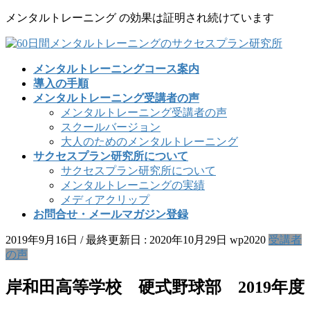
コ
ナ
メンタルトレーニング の効果は証明され続けています
ン
ビ
テ
ゲ
ン
ー
メンタルトレーニングコース案内
ツ
シ
導入の手順
に
ョ
メンタルトレーニング受講者の声
移
ン
メンタルトレーニング受講者の声
動
に
スクールバージョン
移
大人のためのメンタルトレーニング
動
サクセスプラン研究所について
サクセスプラン研究所について
メンタルトレーニングの実績
メディアクリップ
お問合せ・メールマガジン登録
2019年9月16日
/ 最終更新日 :
2020年10月29日
wp2020
受講者
の声
岸和田高等学校 硬式野球部 2019年度