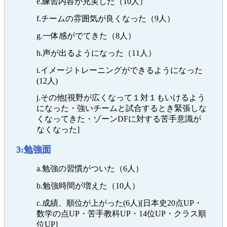
e.練習内容が充実した（10人）
f.チームの雰囲気が良くなった（9人）
g.一体感がでてきた（8人）
h.声が出るようになった（11人）
i.イメージトレーニングができるようになった
(12人)
j.その他[視野が広くなって１対１もいけるよう
になった・強いチームと試合するとき緊張しな
くなってきた・ゾーンDFに対する苦手意識が
なくなった]
3:勉強面
a.勉強の習慣がついた（6人）
b.勉強時間が増えた（10人）
c.成績、順位が上がった(6人)[日本史20点UP・
数学の点UP・苦手教科UP・14位UP・クラス順
位UP]