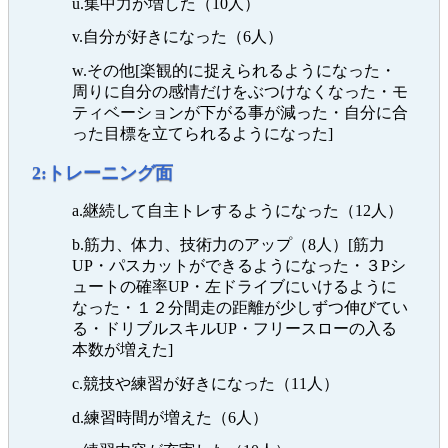
u.集中力が増した（10人）
v.自分が好きになった（6人）
w.その他[楽観的に捉えられるようになった・
周りに自分の感情だけをぶつけなくなった・モ
ティベーションが下がる事が減った・自分に合
った目標を立てられるようになった]
2:トレーニング面
a.継続して自主トレするようになった（12人）
b.筋力、体力、技術力のアップ（8人）[筋力
UP・パスカットができるようになった・３Pシ
ュートの確率UP・左ドライブにいけるように
なった・１２分間走の距離が少しずつ伸びてい
る・ドリブルスキルUP・フリースローの入る
本数が増えた]
c.競技や練習が好きになった（11人）
d.練習時間が増えた（6人）