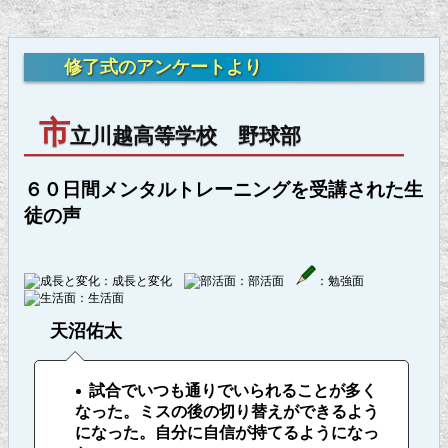
修了式のアンケートより
市
立川越高等学校 野球部
６０日間メンタルトレーニングを受講された生
徒の声
：成長と変化
：部活面
：勉強面
：生活面
天沼佑太
試合でいつも通りでいられることが多く
なった。ミスの後の切り替えができるよう
になった。自分に自信が持てるようになっ