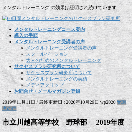
コ
ナ
メンタルトレーニング の効果は証明され続けています
ン
ビ
テ
ゲ
ン
ー
メンタルトレーニングコース案内
ツ
シ
導入の手順
に
ョ
メンタルトレーニング受講者の声
移
ン
メンタルトレーニング受講者の声
動
に
スクールバージョン
移
大人のためのメンタルトレーニング
動
サクセスプラン研究所について
サクセスプラン研究所について
メンタルトレーニングの実績
メディアクリップ
お問合せ・メールマガジン登録
2019年11月11日
/ 最終更新日 :
2020年10月29日
wp2020
受講
者の声
市立川越高等学校 野球部 2019年度