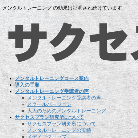
コ
ナ
メンタルトレーニング の効果は証明され続けています
ン
ビ
テ
ゲ
ン
ー
ツ
シ
に
ョ
移
ン
動
に
移
動
メンタルトレーニングコース案内
導入の手順
メンタルトレーニング受講者の声
メンタルトレーニング受講者の声
スクールバージョン
大人のためのメンタルトレーニング
サクセスプラン研究所について
サクセスプラン研究所について
メンタルトレーニングの実績
メディアクリップ