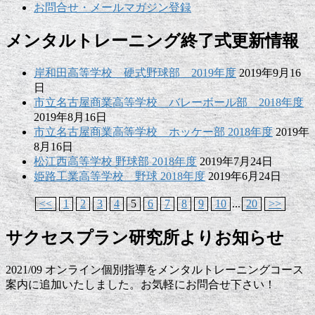
お問合せ・メールマガジン登録
メンタルトレーニング終了式更新情報
岸和田高等学校 硬式野球部 2019年度
2019年9月16
日
市立名古屋商業高等学校 バレーボール部 2018年度
2019年8月16日
市立名古屋商業高等学校 ホッケー部 2018年度
2019年
8月16日
松江西高等学校 野球部 2018年度
2019年7月24日
姫路工業高等学校 野球 2018年度
2019年6月24日
<<
1
2
3
4
5
6
7
8
9
10
...
20
>>
サクセスプラン研究所よりお知らせ
2021/09 オンライン個別指導をメンタルトレーニングコース
案内に追加いたしました。お気軽にお問合せ下さい！