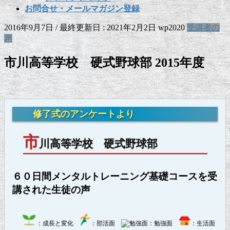
お問合せ・メールマガジン登録
2016年9月7日
/ 最終更新日 :
2021年2月2日
wp2020
受講者の
声
市川高等学校 硬式野球部 2015年度
修了式のアンケートより
市
川高等学校 硬式野球部
６０日間メンタルトレーニング基礎コースを受
講された生徒の声
：成長と変化
：部活面
：勉強面
：生活面