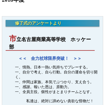
修了式のアンケートより
市
立名古屋商業高等学校 ホッケー
部
＜＜ 全力杖球限界突破！ ＞＞
一、情熱。日本一熱い気持ちでプレーする。
一、自分で考え、自ら行動。自分の運命を切り開
く。
一、仲間は家族。本気でぶつかり、支え合う。
一、感謝。報いた恩は、原動力。
一、全員主役。個性がまとまりチームとなす。
私達は、絶対に諦めない貪欲な怪物だ！