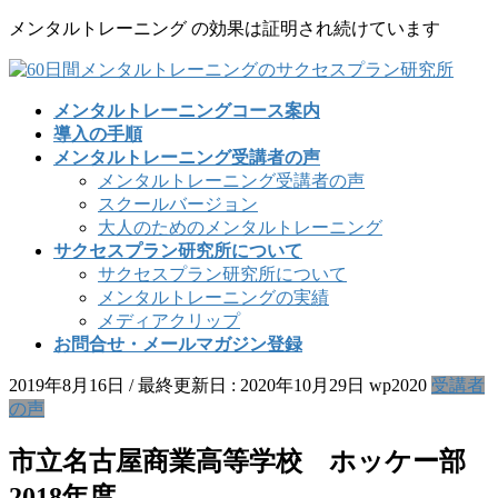
コ
ナ
メンタルトレーニング の効果は証明され続けています
ン
ビ
テ
ゲ
ン
ー
メンタルトレーニングコース案内
ツ
シ
導入の手順
に
ョ
メンタルトレーニング受講者の声
移
ン
メンタルトレーニング受講者の声
動
に
スクールバージョン
移
大人のためのメンタルトレーニング
動
サクセスプラン研究所について
サクセスプラン研究所について
メンタルトレーニングの実績
メディアクリップ
お問合せ・メールマガジン登録
2019年8月16日
/ 最終更新日 :
2020年10月29日
wp2020
受講者
の声
市立名古屋商業高等学校 ホッケー部
2018年度